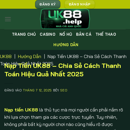
Bỏ
ĐĂNG KÝ
ĐĂNG NHẬP
qua
nội
dung
TRANG CHỦ
CASINO
NỔ HŨ
BẮN CÁ
THỂ THAO
HƯỚNG DẪN
UK88
|
Hướng Dẫn
|
Nạp Tiền UK88 – Chia Sẻ Cách Thanh
Toán Hiệu Quả Nhất 2025
Nạp Tiền UK88 – Chia Sẻ Cách Thanh
Toán Hiệu Quả Nhất 2025
ĐĂNG VÀO
THÁNG 7 12, 2025
BỞI
SEO
Nạp tiền UK88
là thủ tục mà mọi người cần phải nắm rõ
khi lựa chọn tham gia các cược trực tuyến. Tuy nhiên,
không phải bất kỳ người chơi nào cũng hiểu rõ được