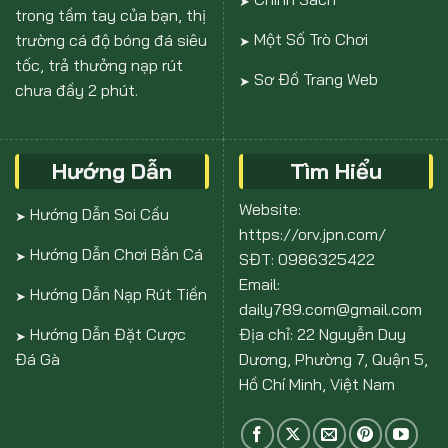
trong tầm tay của bạn, thị
Một Số Trò Chơi
trường cá độ bóng đá siêu
tốc, trả thưởng nạp rút
Sơ Đồ Trang Web
chưa đầy 2 phút.
Hướng Dẫn
Tìm Hiểu
Website:
Hướng Dẫn Soi Cầu
https://orv.jpn.com/
Hướng Dẫn Chơi Bắn Cá
SĐT:
0986325422
Email:
Hướng Dẫn Nạp Rút Tiền
daily789.com@gmail.com
Hướng Dẫn Đặt Cược
Địa chỉ:
22 Nguyễn Duy
Đá Gà
Dương, Phường 7, Quận 5,
Hồ Chí Minh, Việt Nam