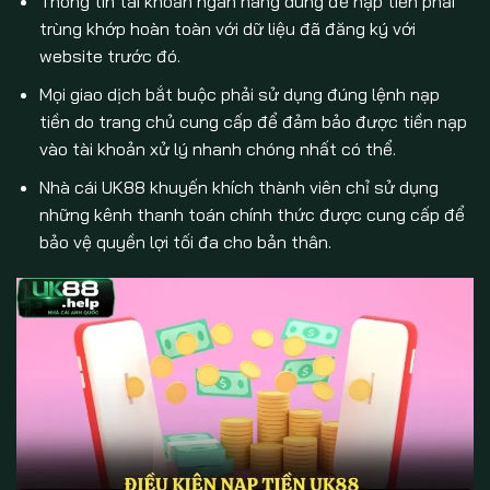
Thông tin tài khoản ngân hàng dùng để nạp tiền phải
trùng khớp hoàn toàn với dữ liệu đã đăng ký với
website trước đó.
Mọi giao dịch bắt buộc phải sử dụng đúng lệnh nạp
tiền do trang chủ cung cấp để đảm bảo được tiền nạp
vào tài khoản xử lý nhanh chóng nhất có thể.
Nhà cái UK88 khuyến khích thành viên chỉ sử dụng
những kênh thanh toán chính thức được cung cấp để
bảo vệ quyền lợi tối đa cho bản thân.