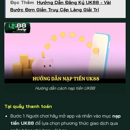
Đọc Thêm
Hướng Dẫn Đăng Ký UK88 - Vài
Bước Đơn Giản Truy Cập Làng Giải Trí
Hướng dẫn cách nạp tiền UK88
Tại quầy thanh toán
Bước 1: Người chơi hãy mở app và nhấn vào mục
nạp
tiền UK88
để lựa chọn phương thức giao dịch qua