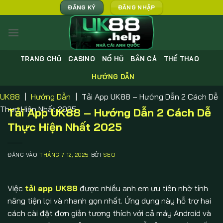
Bỏ
ĐĂNG KÝ
ĐĂNG NHẬP
qua
nội
dung
TRANG CHỦ
CASINO
NỔ HŨ
BẮN CÁ
THỂ THAO
HƯỚNG DẪN
UK88
|
Hướng Dẫn
|
Tải App UK88 – Hướng Dẫn 2 Cách Dễ
Thực Hiện Nhất 2025
Tải App UK88 – Hướng Dẫn 2 Cách Dễ
Thực Hiện Nhất 2025
ĐĂNG VÀO
THÁNG 7 12, 2025
BỞI
SEO
Việc
tải app UK88
được nhiều anh em ưu tiên nhờ tính
năng tiện lợi và nhanh gọn nhất. Ứng dụng này hỗ trợ hai
cách cài đặt đơn giản tương thích với cả máy Android và