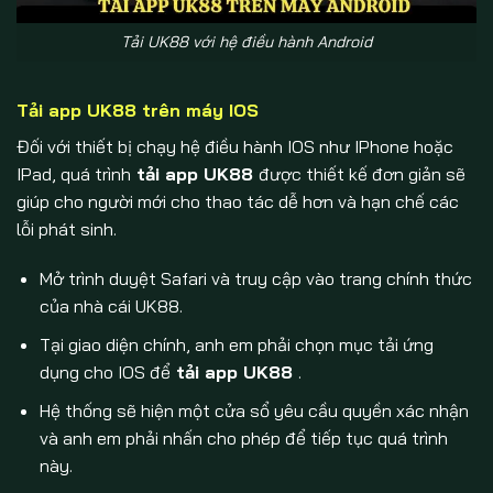
Tải UK88 với hệ điều hành Android
Tải app UK88 trên máy IOS
Đối với thiết bị chạy hệ điều hành IOS như IPhone hoặc
IPad, quá trình
tải app UK88
được thiết kế đơn giản sẽ
giúp cho người mới cho thao tác dễ hơn và hạn chế các
lỗi phát sinh.
Mở trình duyệt Safari và truy cập vào trang chính thức
của nhà cái UK88.
Tại giao diện chính, anh em phải chọn mục tải ứng
dụng cho IOS
để
tải app UK88
.
Hệ thống sẽ hiện một cửa sổ yêu cầu quyền xác nhận
và anh em phải nhấn cho phép để tiếp tục quá trình
này.