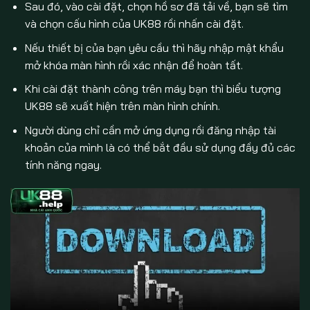
Sau đó, vào cài đặt, chọn hồ sơ đã tải về, bạn sẽ tìm
và chọn cấu hình của UK88 rồi nhấn cài đặt.
Nếu thiết bị của bạn yêu cầu thì hãy nhập mật khẩu
mở khóa màn hình rồi xác nhận để hoàn tất.
Khi cài đặt thành công trên máy bạn thì biểu tượng
UK88 sẽ xuất hiện trên màn hình chính.
Người dùng chỉ cần mở ứng dụng rồi đăng nhập tài
khoản của mình là có thể bắt đầu sử dụng đầy đủ các
tính năng ngay.