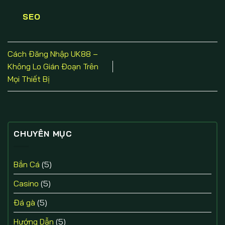
SEO
Cách Đăng Nhập UK88 –
Không Lo Gián Đoạn Trên
Mọi Thiết Bị
CHUYÊN MỤC
Bắn Cá
(5)
Casino
(5)
Đá gà
(5)
Hướng Dẫn
(5)