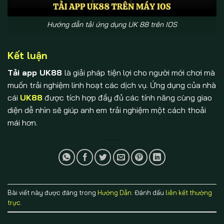
Hướng dẫn tải ứng dụng UK 88 trên IOS
Kết luận
Tải app UK88
là giải pháp tiện lợi cho người mới chơi mà
muốn trải nghiệm linh hoạt các dịch vụ. Ứng dụng của nhà
cái
UK88
được tích hợp đầy đủ các tính năng cùng giao
diện dễ nhìn sẽ giúp anh em trải nghiệm một cách thoải
mái hơn.
Bài viết này được đăng trong
Hướng Dẫn
. Đánh dấu
liên kết thường
trực
.