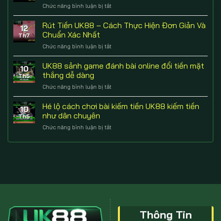
Đoạn
Chức năng bình luận bị tắt
ở
UK88
Trên
Nạp
–
Mọi
Tiền
Rút Tiền UK88 – Cách Thực Hiện Đơn Giản Và
Vài
Thiết
12
UK88
Bước
Chuẩn Xác Nhất
Bị
Th7
–
Đơn
Chức năng bình luận bị tắt
ở
Chia
Giản
Rút
Sẻ
Truy
Tiền
UK88 sảnh game đánh bài online đổi tiền mặt
Cách
Cập
10
UK88
Thanh
thắng dễ dàng
Làng
Th5
–
Toán
Giải
Chức năng bình luận bị tắt
ở
Cách
Hiệu
Trí
UK88
Thực
Quả
sảnh
Hé lộ cách chơi bài kiếm tiền UK88 kiếm tiền
Hiện
Nhất
10
game
Đơn
như dân chuyên
2025
Th5
đánh
Giản
Chức năng bình luận bị tắt
ở
bài
Và
Hé
online
Chuẩn
lộ
đổi
Xác
cách
tiền
Nhất
chơi
mặt
bài
thắng
kiếm
dễ
tiền
dàng
UK88
kiếm
tiền
Thông Tin
như